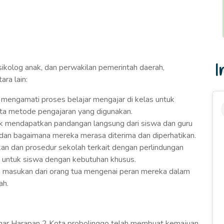
I
psikolog anak, dan perwakilan pemerintah daerah,
ara lain:
m mengamati proses belajar mengajar di kelas untuk
erta metode pengajaran yang digunakan.
uk mendapatkan pandangan langsung dari siswa dan guru
an bagaimana mereka merasa diterima dan diperhatikan.
akan dan prosedur sekolah terkait dengan perlindungan
n untuk siswa dengan kebutuhan khusus.
 masukan dari orang tua mengenai peran mereka dalam
ah.
 Sinar Harapan 2 Kota probolinggo telah membuat kemajuan