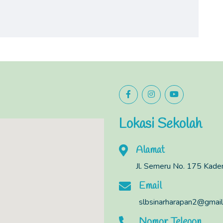
Lokasi Sekolah
Alamat
Jl. Semeru No. 175 Kad
Email
slbsinarharapan2@gmai
Nomor Telepon